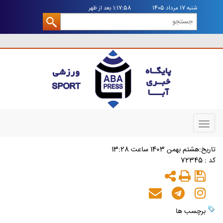
شنبه 17 مرداد 1405
1:17:59 بعد از ظهر
Toggle
navigation
تاريخ:هشتم بهمن 1403 ساعت 13:28
کد : 72345
برچسب ها