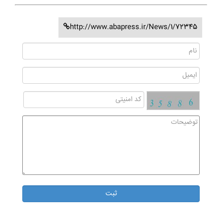
http://www.abapress.ir/News/1/72345