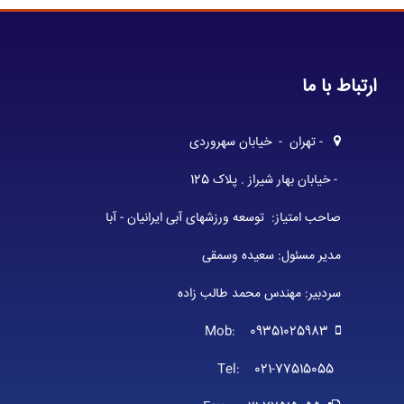
ارتباط با ما
- تهران - خیابان سهروردی
- خیابان بهار شیراز . پلاک 125
صاحب امتیاز: توسعه ورزشهای آبی ایرانیان - آبا
مدیر مسئول: سعیده وسمقی
سردبیر: مهندس محمد طالب زاده
Mob: 09351025983
Tel: 021-77515055