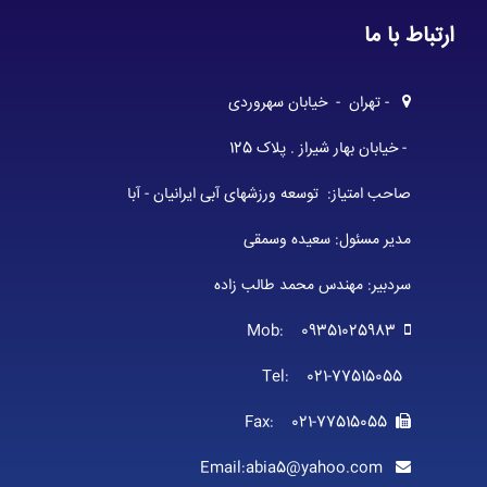
ارتباط با ما
- تهران - خیابان سهروردی
- خیابان بهار شیراز . پلاک 125
صاحب امتیاز: توسعه ورزشهای آبی ایرانیان - آبا
مدیر مسئول: سعیده وسمقی
سردبیر: مهندس محمد طالب زاده
Mob: 09351025983
Tel: 021-77515055
Fax: 021-77515055
Email:abia5@yahoo.com