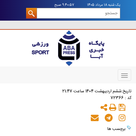
يک شنبه 18 مرداد 1405
9:40:57 صبح
Toggle
navigation
تاريخ:ششم ارديبهشت 1404 ساعت 21:47
کد : 72366
برچسب ها