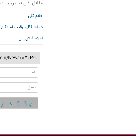
مقابل رئال بتیس در سال ۱۹
خانم گلی
خداحافظی رقیب آمریکایی
اعلام آتش‌بس
s.ir/News/1/72449