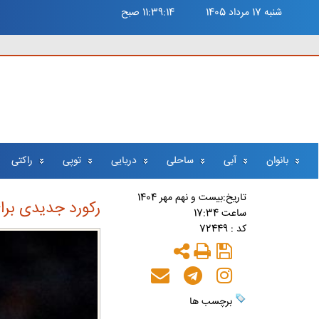
شنبه 17 مرداد 1405
11:39:15 صبح
بانوان
آبی
ساحلی
دریایی
توپی
راکتی
تاريخ:بيست و نهم مهر 1404
رکورد جدیدی برا
ساعت 17:34
کد : 72449
برچسب ها