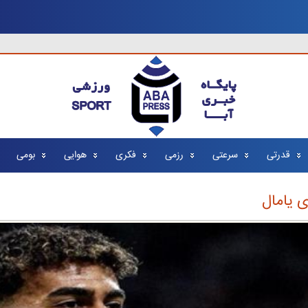
قدرتی
سرعتی
رزمی
فکری
هوایی
بومی
ی یامال