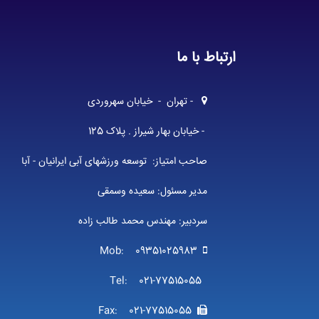
ارتباط با ما
- تهران - خیابان سهروردی
- خیابان بهار شیراز . پلاک 125
صاحب امتیاز: توسعه ورزشهای آبی ایرانیان - آبا
مدیر مسئول: سعیده وسمقی
سردبیر: مهندس محمد طالب زاده
Mob: 09351025983
Tel: 021-77515055
Fax: 021-77515055