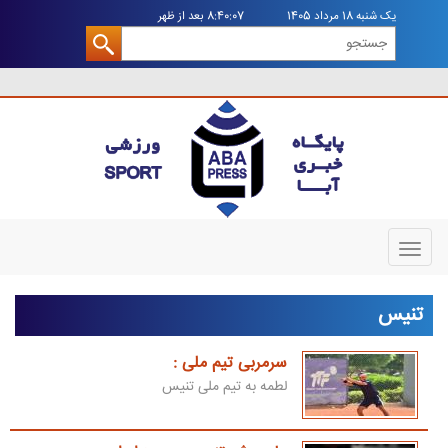
يک شنبه 18 مرداد 1405
8:40:07 بعد از ظهر
Toggle
navigation
تنیس
سرمربی تیم ملی :
لطمه به تیم ملی تنیس